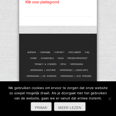
Klik voor plattegrond
AGENDA
CARNAVAL
CONTACT
DISCLAIMER
FAQ
HOME
HUISREGELS
NIX18
PRESENTATIEFEEST
PRIVACY & COOKIES
REVU
VERENIGING
VERENIGING | HISTORIE
VERENIGING | LEDEN-INFO
VERENIGING | LID WORDEN
VERENIGING | OUD PRINSEN
VERENIGING | PALJASPRIJS
We gebruiken cookies om ervoor te zorgen dat onze website
zo soepel mogelijk draait. Als je doorgaat met het gebruiken
Copyright Paljas! 2021
van de website, gaan we er vanuit dat ermee instemt.
FOLLOW US
Top
PRIMA!
MEER LEZEN