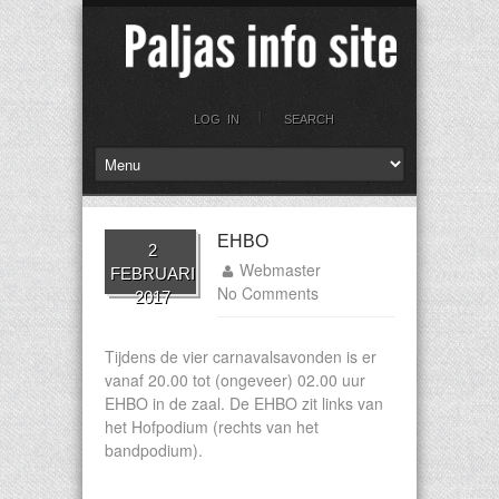
LOG IN
SEARCH
EHBO
2
Webmaster
FEBRUARI
No Comments
2017
Tijdens de vier carnavalsavonden is er
vanaf 20.00 tot (ongeveer) 02.00 uur
EHBO in de zaal. De EHBO zit links van
het Hofpodium (rechts van het
bandpodium).