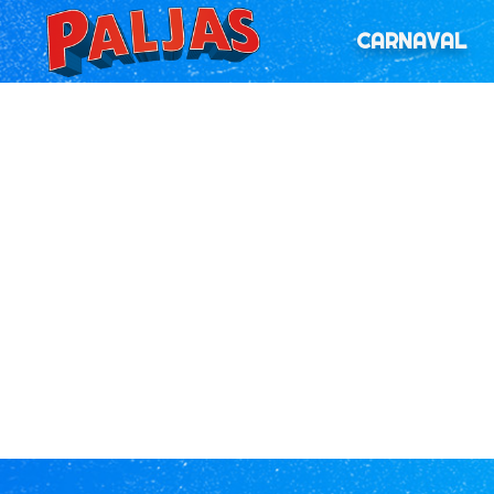
CARNAVAL