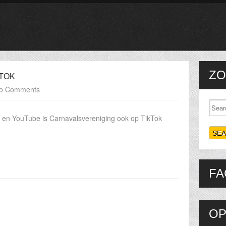
ZO
KTOK
o Comments
r en YouTube is Carnavalsvereniging ook op TikTok
FA
OP