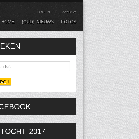
LOG IN
SEARCH
HOME
{OUD} NIEUWS
FOTOS
EKEN
CEBOOK
TOCHT 2017