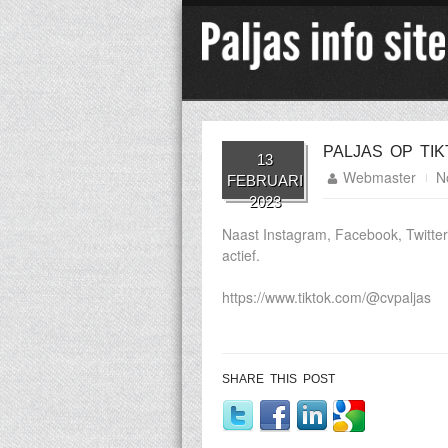
PALJAS OP TI
13
Webmaster
N
FEBRUARI
2023
Naast Instagram, Facebook, Twitte
actief.
https://www.tiktok.com/@cvpaljas
SHARE THIS POST