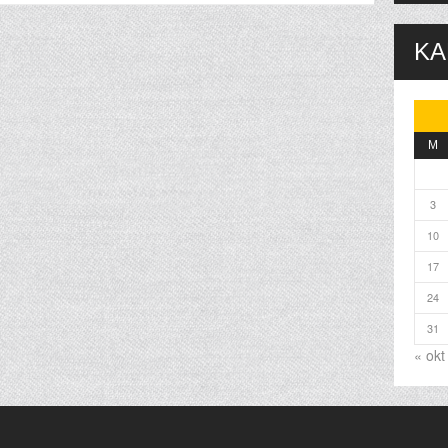
KA
M
3
10
17
24
31
« okt