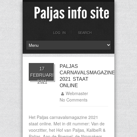
LOG IN
SEARCH
PALJAS
17
CARNAVALSMAGAZINE
FEBRUARI
2021 STAAT
2021
ONLINE
Webmaster
No Comments
Het Paljas carnavalsmagazine 2021
staat online. Met in dit nummer: Van de
voorzitter, het Hof van Paljas, KalibeR &
Paljas, Aan de Boemel: de filmmakers