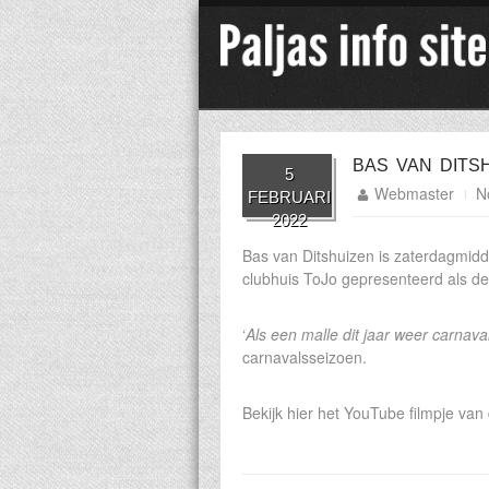
BAS VAN DITSH
5
Webmaster
N
FEBRUARI
2022
Bas van Ditshuizen is zaterdagmidda
clubhuis ToJo gepresenteerd als de
‘
Als een malle dit jaar weer carnava
carnavalsseizoen.
Bekijk hier het YouTube filmpje van 