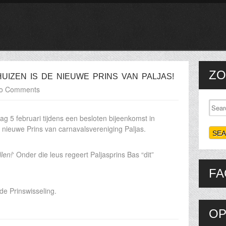
ZO
UIZEN IS DE NIEUWE PRINS VAN PALJAS!
o Comments
g 5 februari tijdens een besloten bijeenkomst in
 nieuwe Prins van carnavalsvereniging Paljas.
llen!
‘ Onder die leus regeert Paljasprins Bas “dit”
FA
de Prinswisseling.
OP