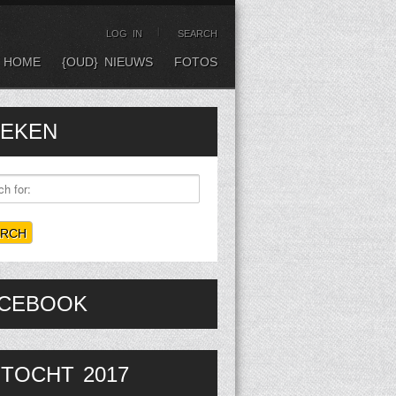
LOG IN
SEARCH
HOME
{OUD} NIEUWS
FOTOS
EKEN
CEBOOK
TOCHT 2017