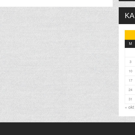
KA
M
3
10
17
24
31
« okt